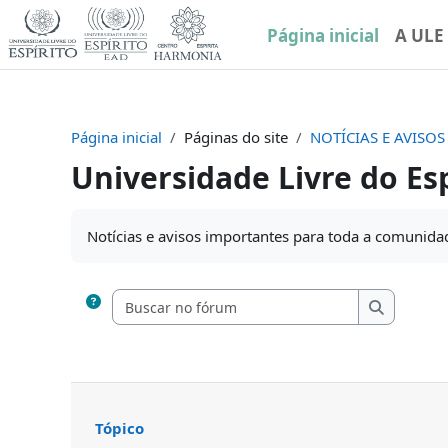
Ir para o conteúdo principal
Página inicial
A ULE
Página inicial
Páginas do site
NOTÍCIAS E AVISOS
Universidade Livre do Esp
Condições de conclusão
Notícias e avisos importantes para toda a comunida
Buscar no fó
Buscar n
Tópico