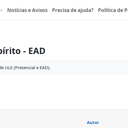
Notícias e Avisos
Precisa de ajuda?
Política de 
írito - EAD
de ULE (Presencial e EAD).
rum
o fórum
Autor