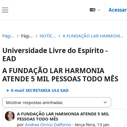
Ir para o conteúdo principal
Acessar
Painel lateral
Página inicial
Páginas do site
NOTÍCIAS E AVISOS
A FUNDAÇÃO LAR HARMONIA ATENDE 5 MIL PESSOAS TODO MÊS
Universidade Livre do Espírito -
EAD
A FUNDAÇÃO LAR HARMONIA
ATENDE 5 MIL PESSOAS TODO MÊS
← E-mail SECRETARIA ULE EAD
Modo de visualização
A FUNDAÇÃO LAR HARMONIA ATENDE 5 MIL
Número de respostas: 0
PESSOAS TODO MÊS
por
Andrea Orrico Dalforno
-
terça-feira, 13 jan.