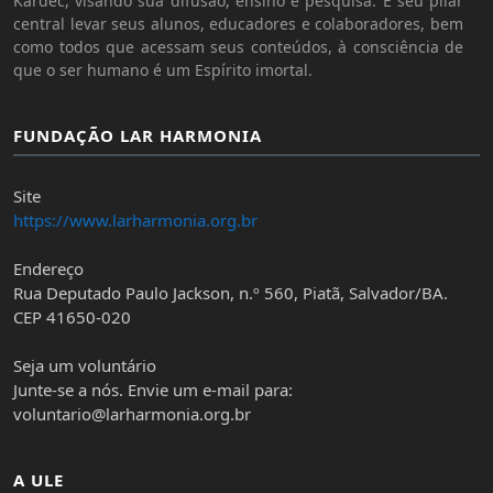
Kardec, visando sua difusão, ensino e pesquisa. É seu pilar
central levar seus alunos, educadores e colaboradores, bem
como todos que acessam seus conteúdos, à consciência de
que o ser humano é um Espírito imortal.
FUNDAÇÃO LAR HARMONIA
Site
https://www.larharmonia.org.br
Endereço
Rua Deputado Paulo Jackson, n.º 560, Piatã, Salvador/BA.
CEP 41650-020
Seja um voluntário
Junte-se a nós. Envie um e-mail para:
voluntario@larharmonia.org.br
A ULE