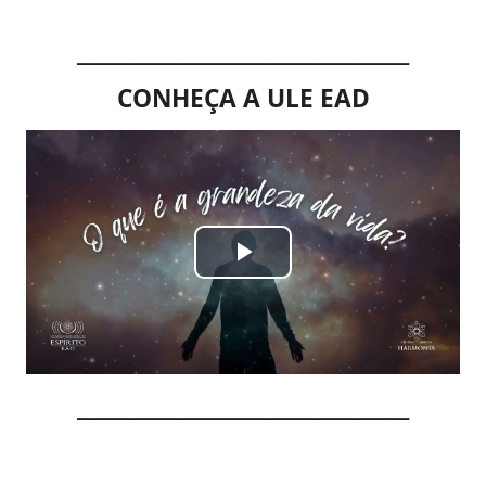
__________________________________
CONHEÇA A ULE EAD
Tocar
Vídeo
__________________________________