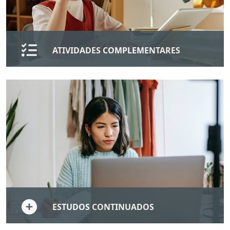
ATIVIDADES COMPLEMENTARES
A ULE oferece algumas atividades complementares,
opcionais, que visam contribuir para seu progresso.
Temos os Campi, onde você poderá estagiar durante
um semestre em cada Campus, e os Projetos, que são
atividades que incentivam seu processo de
autotransformação.
SAIBA MAIS
ESTUDOS CONTINUADOS
A ULE EAD conta com algumas atividades de cuidados