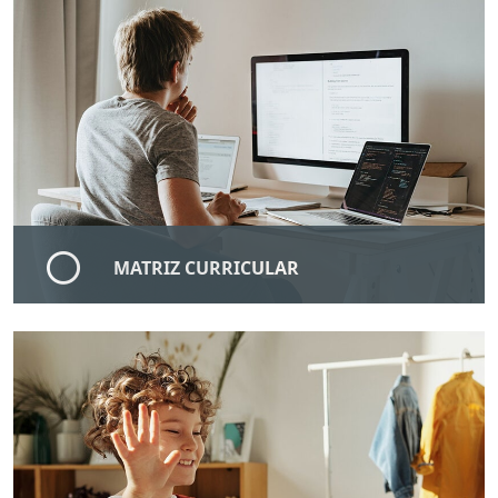
MATRIZ CURRICULAR
A matriz curricular da ULE é composta por 10 ciclos
de estudos, cada um com vinte aulas distribuídas em
dias específicos da semana, com duração de um
semestre, perfazendo um total de cinco anos.
SAIBA MAIS