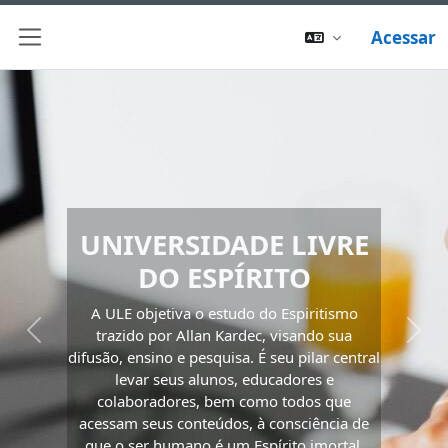
Acessar
Painel lateral
UNIVERSIDADE LIVRE
DO ESPÍRITO
A ULE objetiva o estudo do Espiritismo
trazido por Allan Kardec, visando sua
Previous
Next
difusão, ensino e pesquisa. É seu pilar central
levar seus alunos, educadores e
colaboradores, bem como todos que
acessam seus conteúdos, à consciência de
que o ser humano é um Espírito imortal.