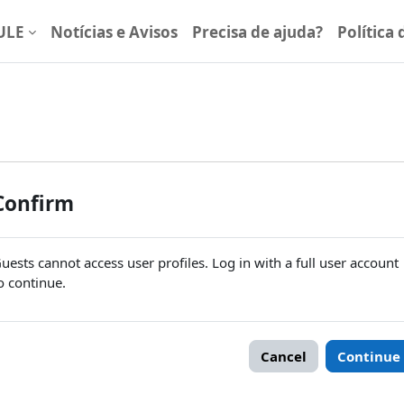
ULE
Notícias e Avisos
Precisa de ajuda?
Política
Confirm
uests cannot access user profiles. Log in with a full user account
o continue.
Cancel
Continue