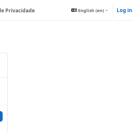
Log in
 de Privacidade
English ‎(en)‎