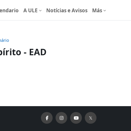
endario
A ULE
Notícias e Avisos
Más
nário
írito - EAD