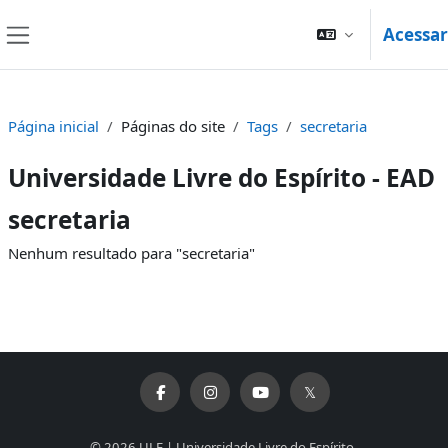
Ir para o conteúdo principal
Acessar
Painel lateral
Página inicial
Páginas do site
Tags
secretaria
Universidade Livre do Espírito - EAD
secretaria
Nenhum resultado para "secretaria"
© 2026 ULE | Universidade Livre do Espírito.