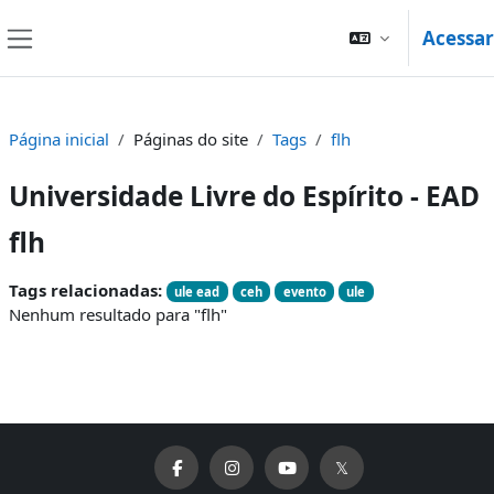
Ir para o conteúdo principal
Acessar
Painel lateral
Página inicial
Páginas do site
Tags
flh
Universidade Livre do Espírito - EAD
flh
Tags relacionadas:
ule ead
ceh
evento
ule
Nenhum resultado para "flh"