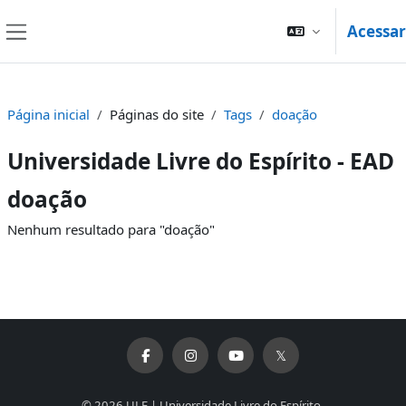
Ir para o conteúdo principal
Acessar
Painel lateral
Página inicial
Páginas do site
Tags
doação
Universidade Livre do Espírito - EAD
doação
Nenhum resultado para "doação"
© 2026 ULE | Universidade Livre do Espírito.