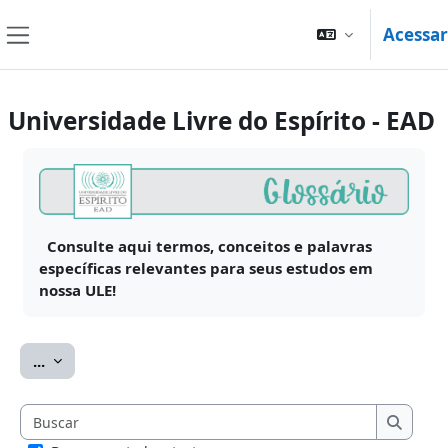
Ir para o conteúdo principal
Acessar
Painel lateral
Universidade Livre do Espírito - EAD
Condições de conclusão
Consulte aqui termos, conceitos e palavras
específicas relevantes para seus estudos em
nossa ULE!
Exportar itens
...
Buscar
Buscar