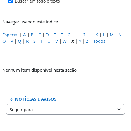
Buscar em todo o texto
Navegar usando este índice
Especial
|
A
|
B
|
C
|
D
|
E
|
F
|
G
|
H
|
I
|
J
|
K
|
L
|
M
|
N
|
O
|
P
|
Q
|
R
|
S
|
T
|
U
|
V
|
W
|
X
|
Y
|
Z
|
Todos
Nenhum item disponível nesta seção
← NOTÍCIAS E AVISOS
Seguir para...