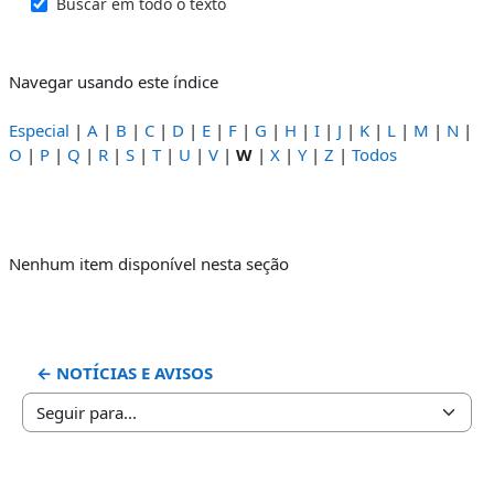
Buscar em todo o texto
Navegar usando este índice
Especial
|
A
|
B
|
C
|
D
|
E
|
F
|
G
|
H
|
I
|
J
|
K
|
L
|
M
|
N
|
O
|
P
|
Q
|
R
|
S
|
T
|
U
|
V
|
W
|
X
|
Y
|
Z
|
Todos
Nenhum item disponível nesta seção
← NOTÍCIAS E AVISOS
Seguir para...