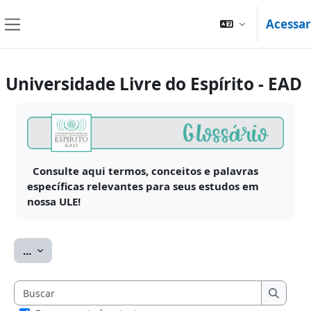
Ir para o conteúdo principal
Acessar
Painel lateral
Universidade Livre do Espírito - EAD
Condições de conclusão
Consulte aqui termos, conceitos e palavras
específicas relevantes para seus estudos em
nossa ULE!
Exportar itens
...
Buscar
Buscar