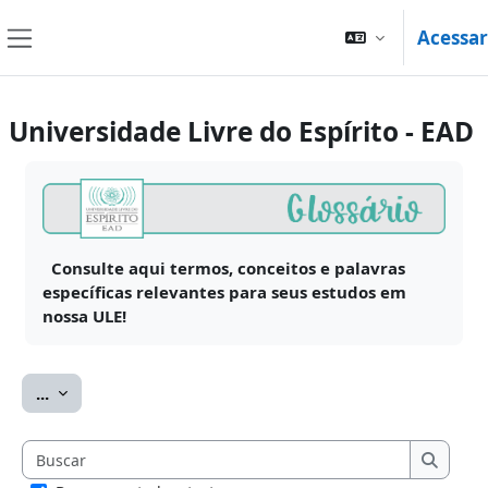
Ir para o conteúdo principal
Acessar
Painel lateral
Universidade Livre do Espírito - EAD
Condições de conclusão
Consulte aqui termos, conceitos e palavras
específicas relevantes para seus estudos em
nossa ULE!
Exportar itens
...
Buscar
Buscar