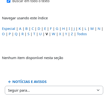
Buscar em todo o texto
Navegar usando este índice
Especial
|
A
|
B
|
C
|
D
|
E
|
F
|
G
|
H
|
I
|
J
|
K
|
L
|
M
|
N
|
O
|
P
|
Q
|
R
|
S
|
T
|
U
|
V
|
W
|
X
|
Y
|
Z
|
Todos
Nenhum item disponível nesta seção
← NOTÍCIAS E AVISOS
Seguir para...