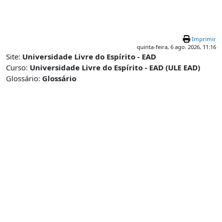
Ir para o conteúdo principal
Imprimir
quinta-feira, 6 ago. 2026, 11:16
Site:
Universidade Livre do Espírito - EAD
Curso:
Universidade Livre do Espírito - EAD (ULE EAD)
Glossário:
Glossário